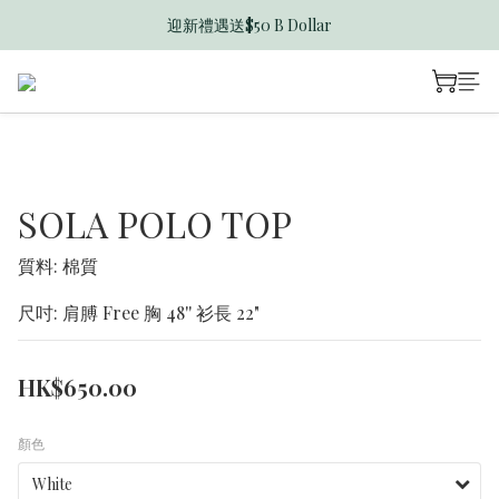
迎新禮遇送$50 B Dollar
香港訂單滿$600免運費
香港訂單滿$600免運費
SOLA POLO TOP
質料: 棉質
尺吋: 肩膊 Free 胸 48'' 衫長 22"
HK$650.00
顏色