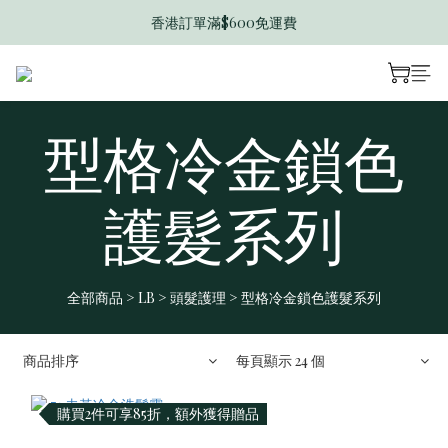
香港訂單滿$600免運費
香港訂單滿$600免運費
迎新禮遇送$50 B Dollar
香港訂單滿$600免運費
型格冷金鎖色
護髮系列
全部商品
>
LB
>
頭髮護理
>
型格冷金鎖色護髮系列
商品排序
每頁顯示 24 個
購買2件可享85折，額外獲得贈品