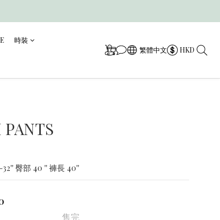
CE
時裝
繁體中文
HKD
 PANTS
2'' 臀部 40 '' 褲長 40''
0
售完