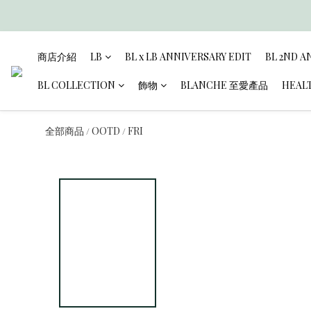
商店介紹
LB
BL x LB ANNIVERSARY EDIT
BL 2ND A
BL COLLECTION
飾物
BLANCHE 至愛產品
HEAL
全部商品
OOTD
FRI
/
/