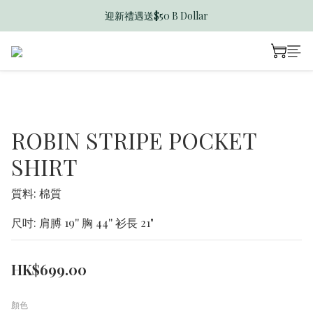
迎新禮遇送$50 B Dollar
香港訂單滿$600免運費
香港訂單滿$600免運費
ROBIN STRIPE POCKET
SHIRT
質料: 棉質
尺吋: 肩膊 19'' 胸 44'' 衫長 21"
HK$699.00
顏色