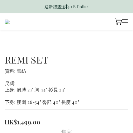
迎新禮遇送$50 B Dollar
香港訂單滿$600免運費
香港訂單滿$600免運費
REMI SET
質料: 雪紡
尺碼: 
上身: 肩膊 23" 胸 44" 衫長 24"
下身: 腰圍 26-34" 臀部 40" 長度 40"
HK$1,499.00
售完