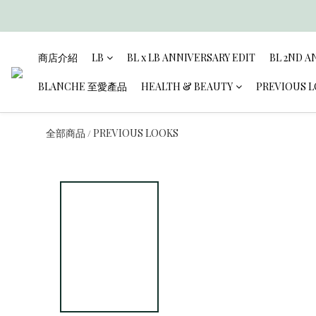
商店介紹
LB
BL x LB ANNIVERSARY EDIT
BL 2ND A
BLANCHE 至愛產品
HEALTH & BEAUTY
PREVIOUS 
全部商品
PREVIOUS LOOKS
/