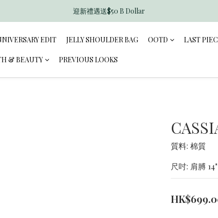
迎新禮遇送$50 B Dollar
香港訂單滿$600免運費
香港訂單滿$600免運費
NNIVERSARY EDIT
JELLY SHOULDER BAG
OOTD
LAST PIE
TH & BEAUTY
PREVIOUS LOOKS
CASSI
質料: 棉質
尺吋: 肩膊 14" 
HK$699.0