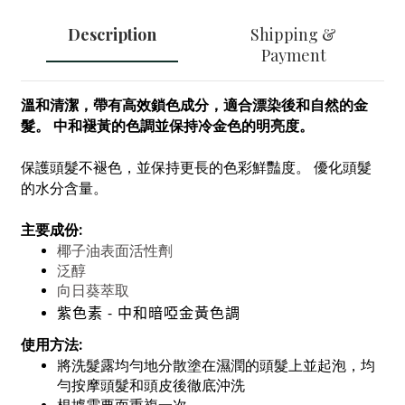
Description
Shipping &
Payment
溫和清潔，帶有高效鎖色成分，適合漂染後和自然的金
髮。
中和褪黃
的
色調
並
保持冷金色的明亮度
。
保護頭髮不褪色，並保持更長的色彩鮮豔度。 優化頭髮
的水分含量。
主要成份:
椰子油表面活性劑
泛醇
向日葵萃取
紫
色素 -
中和暗啞金黃色調
使用方法:
將洗髮露均勻地分散塗在濕潤的頭髮上並起泡，
均
勻按摩頭髮和頭皮後徹底沖洗
根據需要而重複一次