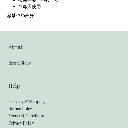
可每天使用
:
容量
250
毫升
About
Brand Story
Help
Delivery & Shipping
Return Policy
Terms & Conditions
Privacy Policy