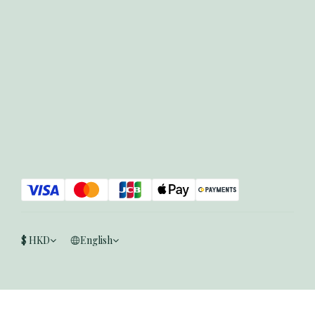
$
HKD
English