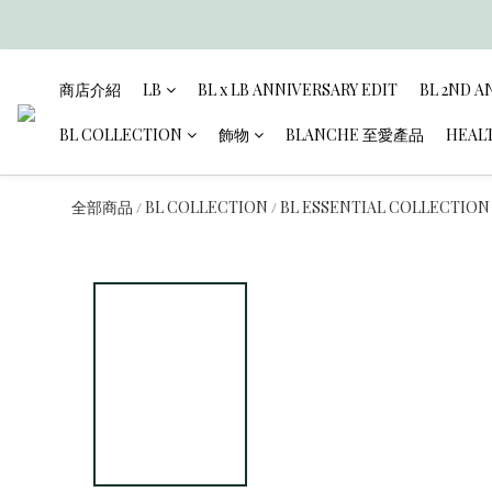
商店介紹
LB
BL x LB ANNIVERSARY EDIT
BL 2ND A
BL COLLECTION
飾物
BLANCHE 至愛產品
HEAL
全部商品
BL COLLECTION
BL ESSENTIAL COLLECTION
/
/