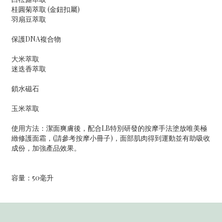
桂圓菊萃取 (金鈕扣屬)
羽扇豆萃取
保護DNA複合物
大米萃取
迷迭香萃取
鎖水磁石
玉米萃取
使用方法：潔面爽膚後，配合LB特別研發的按摩手法塗放唯美極
緻修護面霜，(請參考按摩小冊子)，面部肌肉得到運動並有助吸收
成份，加強產品效果。
容量：50毫升