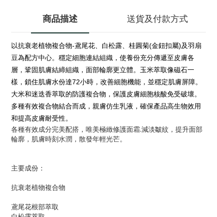
商品描述
送貨及付款方式
以抗衰老植物複合物-鳶尾花、白松露、桂圓菊(金鈕扣屬)及羽扇
豆為配方中心。穩定細胞連結組織，使養份充分傳遞至皮膚各
層，鞏固肌膚結締組織，面部輪廓更立體。玉米萃取像磁石一
樣，鎖住肌膚水份達72小時，改善細胞機能，並穩定肌膚屏障。
大米和迷迭香萃取的防護複合物，保護皮膚細胞核酸免受破壞。
多種有效複合物結合而成，親膚仿生乳液，確保產品高生物效用
和提高皮膚耐受性。
各種有效成分完美配搭，唯美極緻修護面霜.減淡皺紋，提升面部
輪廓，肌膚時刻水潤，散發年輕光芒。
主要成份：
抗衰老植物複合物
鳶尾花根部萃取
白松露萃取