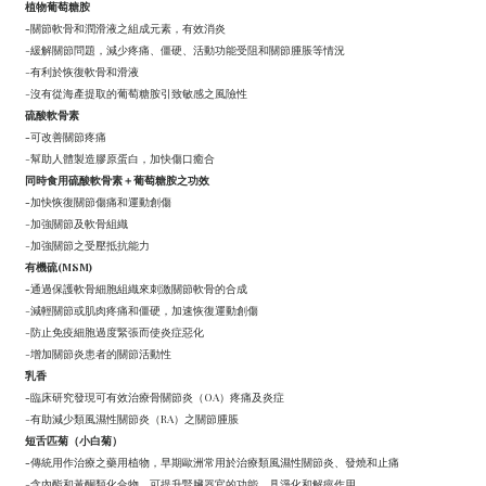
植物葡萄糖胺
-
關節軟骨和潤滑液之組成元素，有效消炎
-緩解關節問題，減少疼痛、僵硬、活動功能受阻和關節腫脹等情況
-有利於恢復軟骨和滑液
-沒有從海產提取的葡萄糖胺引致敏感之風險性
硫酸軟骨素
-
可改善關節疼痛
-幫助人體製造膠原蛋白，加快傷口癒合
同時食用硫酸軟骨素＋葡萄糖胺之功效
-
加快恢復關節傷痛和運動創傷
-加強關節及軟骨組織
-加強關節之受壓抵抗能力
有機硫(MSM)
-
通過保護軟骨細胞組織來刺激關節軟骨的合成
-減輕關節或肌肉疼痛和僵硬，加速恢復運動創傷
-防止免疫細胞過度緊張而使炎症惡化
-增加關節炎患者的關節活動性
乳香
-
臨床研究發現可有效治療骨關節炎（OA）疼痛及炎症
-有助減少類風濕性關節炎（RA）之關節腫脹
短舌匹菊（小白菊）
-
傳統用作治療之藥用植物，早期歐洲常用於治療類風濕性關節炎、發燒和止痛
-含內酯和黃酮類化合物，可提升腎臟器官的功能，具淨化和解痙作用