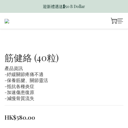
迎新禮遇送$50 B Dollar
香港訂單滿$600免運費
香港訂單滿$600免運費
筋健絡 (40粒)
產品資訊
-紓緩關節疼痛不適
-保養筋腱、關節靈活
-抵抗各種炎症
-加速傷患復原
-減慢骨質流失
HK$580.00