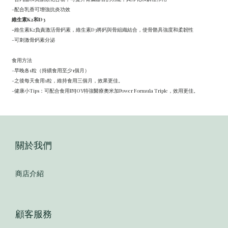
-配合乳香可增強抗炎功效
維生素K2和D3
-
維生素K2負責激活骨鈣素，維生素D3將鈣與骨組織結合，使骨骼具強度和柔韌性
-可刺激骨鈣素分泌
食用方法
-早晚各1粒（持續食用至少1個月）
-之後每天食用1粒，維持食用三個月，效果更佳。
-健康小Tips：可配合食用INJOY特強醫療奧米加Power Formula Triple，效用更佳。
關於我們
商店介紹
顧客服務