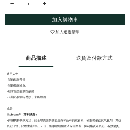
加入購物車
加入追蹤清單
商品描述
送貨及付款方式
適用人士
-
關節筋腱受損
-關節筋腱退化
-經常性筋腱關節酸痛
-長期筋腱關節勞損，未能根治
成分
Oxicyan®（專利成分）
-
採用獨特抽取方法，結合螺旋藻的藻藍蛋白和藍苺的花青素，研製出強效抗氧化劑，其抗
氧化活性，比維生素C高出10倍，能啟動細胞並清除自由基、抑制脂質過氧化，有效消炎。