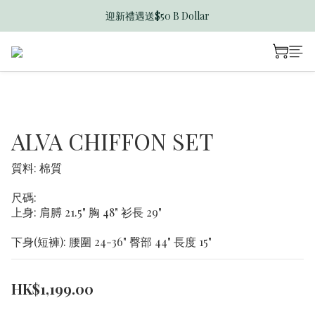
迎新禮遇送$50 B Dollar
香港訂單滿$600免運費
香港訂單滿$600免運費
ALVA CHIFFON SET
質料: 棉質
尺碼: 
上身: 肩膊 21.5" 胸 48" 衫長 29"
下身(短褲): 腰圍 24-36" 臀部 44" 長度 15"
HK$1,199.00